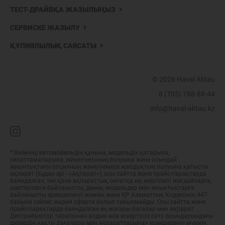
ТЕСТ-ДРАЙВҚА ЖАЗЫЛЫҢЫЗ
СЕРВИСКЕ ЖАЗЫЛУ
ҚҰПИЯЛЫЛЫҚ САЯСАТЫ
© 2026 Haval Aktau
8 (705) 788-88-44
info@haval-aktau.kz
* Өнімнің/автомобильдің құнына, модельдік қатарына,
сипаттамаларына, жиынтығының болуына және осындай
жиынтықтағы опцияның және/немесе жабдықтың болуына қатысты
ақпарат (бұдан әрі - «Ақпарат»), осы сайтта және прайс-парақтарда
баяндалған, тек қана ақпараттық сипатқа ие, жергілікті жағдайларға,
шектеулерге байланысты, демек, модельдер мен жиынтықтарға
байланысты ерекшеленуі мүмкін және ҚР Азаматтық Кодексінің 447-
бабына сәйкес жария оферта болып табылмайды. Осы сайтта және
прайс-парақтарда баяндалған ең жоғары бағалар мен ақпарат
Дистрибьютор тарапынан алдын ала ескертусіз сату орындарындағы
дилердің нақты бағалары мен ақпараттарынан ерекшеленуі мүмкін,