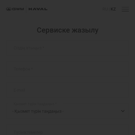
RU
|
KZ
Сервиске жазылу
Сіздің атыңыз
*
Телефон
*
E-mail
Қызмет түрін таңдаңыз
*
Түсініктемелер