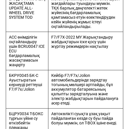
ЖАСАҚТАМА
жағдайлары туындауы мүмкін.
UPDATE ALL-
ТҚК барлық дөңгелекті жетек
WHEEL DRIVE
жүйесінің бағдарламалық
SYSTEM TOD
қамтамасыз етуін өзектендіруден
кейін жүйенің жұмыс істеуі
оңтайландырылады.
ACC өнімділігін
F7/F7X-2022 MY Жарықтандыру
оңтайландыру
жабдықтарын іске қосу үшін
үшін BCRU0047 ICE
жүргізу режимдерін нақтылау
ECU
бағдарламалық
жасақтамасын
жаңарту
БКРУ0045 БК-С
Кейбір F7/F7x/Jolion
Ауыстыратын
автомобильдерінде зарядтау
кернеуді реттеуші
тогының мөлшері артпайды, бұл
F7/F7x/Jolion
аккумулятор батареясының
қалыпты зарядталуына және
электр жабдықтарын пайдалануға
әсер етеді.
БЦРУ0034 Т-БОКС
Автокөлікті суықта ұзақ уақыт
тұрғын үйіне су
пайдаланған кезде су буы пайда
өткізбейтін
болуы мүмкін, ол T-BOX ішіне енеді.
пленканы