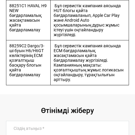
788-88-44
Н
88251C1 HAVAL H9
ЖАҢАЛЫҚТАР
БАЙЛАНЫСТАР
Бұл сервистік кампания аясында
NEW
HUT блогы қайта
Haval
бағдарламалық
бағдарламаланып, Apple Car Play
Aktau
жасақтамасын
және Android Auto
қайта
қосымшаларының дұрыс жұмыс
бағдарламалау
істеуі үшін оңтайландыру
жүргізіледі.
88259C2 Dargo/3-
Бұл сервистік кампания аясында
ші буын H6/H6GT
ECM бағдарламалық
көліктерінің ECM
жасақтамасын қайта
қозғалтқыш
бағдарламалау жүргізіледі.
басқару блогын
Кампанияның мақсаты:
қайта
қозғалтқыштың жұмыс логикасын
бағдарламалау
оңтайландыру, тұрақтылығын
арттыру.
Өтінімді жіберу
Сіздің атыңыз
*