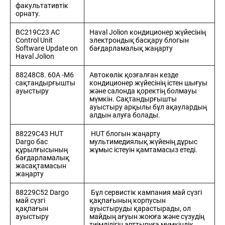
факультативтік
орнату.
BC219C23 AC
Haval Jolion кондиционер жүйесінің
Control Unit
электрондық басқару блогын
Software Update on
бағдарламалық жаңарту
Haval Jolion
88248С8. 60А -M6
Автокөлік қозғалған кезде
сақтандырғышты
кондиционер жүйесінің істен шығуы
ауыстыру
және салонда қоректің болмауы
мүмкін. Сақтандырғышты
ауыстыру арқылы бұл ақаулардың
алдын алуға болады.
88229C43 HUT
HUT блогын жаңарту
Dargo бас
мультимедиялық жүйенің дұрыс
құрылғысының
жұмыс істеуін қамтамасыз етеді.
бағдарламалық
жасақтамасын
жаңарту
88229C52 Dargo
Бұл сервистік кампания май сүзгі
май сүзгі
қақпағының корпусын
қақпағын
ауыстыруды қарастырады, ол
ауыстыру
майдың ағуын жоюға және сүзудің
тиімділігін арттыруға мүмкіндік