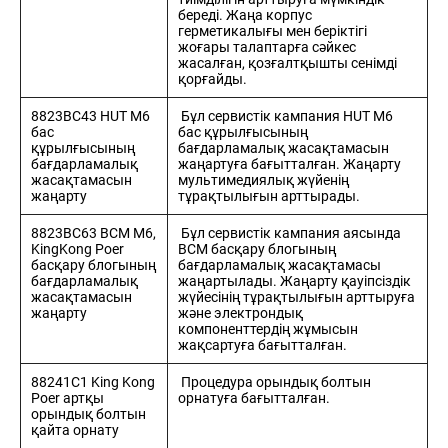
береді. Жаңа корпус
герметикалығы мен беріктігі
жоғары талаптарға сәйкес
жасалған, қозғалтқышты сенімді
қорғайды.
8823BC43 HUT M6
Бұл сервистік кампания HUT M6
бас
бас құрылғысының
құрылғысының
бағдарламалық жасақтамасын
бағдарламалық
жаңартуға бағытталған. Жаңарту
жасақтамасын
мультимедиялық жүйенің
жаңарту
тұрақтылығын арттырады.
8823BC63 BCM M6,
Бұл сервистік кампания аясында
KingKong Poer
BCM басқару блогының
басқару блогының
бағдарламалық жасақтамасы
бағдарламалық
жаңартылады. Жаңарту қауіпсіздік
жасақтамасын
жүйесінің тұрақтылығын арттыруға
жаңарту
және электрондық
компоненттердің жұмысын
жақсартуға бағытталған.
88241C1 King Kong
Процедура орындық болтын
Poer артқы
орнатуға бағытталған.
орындық болтын
қайта орнату
8 (705)