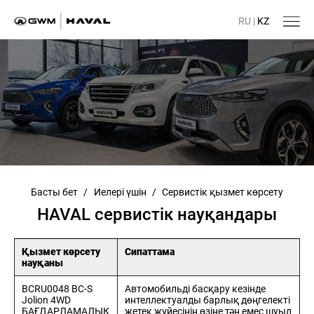
RU
|
KZ
Басты бет
/
Иелері үшін
/
Сервистік қызмет көрсету
HAVAL сервистік науқандары
Қызмет көрсету
Сипаттама
науқаны
BCRU0048 BC-S
Автомобильді басқару кезінде
Jolion 4WD
интеллектуалды барлық дөңгелекті
БАҒДАРЛАМАЛЫҚ
жетек жүйесінің өзіне тән емес шуыл