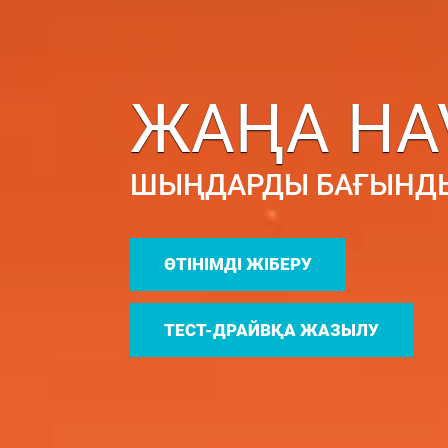
ЖАҢА HAVA
ШЫҢДАРДЫ БАҒЫНДЫРУШ
ӨТІНІМДІ ЖІБЕРУ
ТЕСТ-ДРАЙВҚА ЖАЗЫЛУ