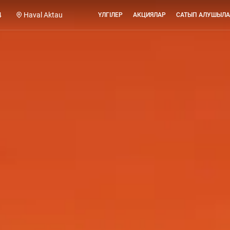
4
Haval Aktau
ҮЛГІЛЕР
АКЦИЯЛАР
САТЫП АЛУШЫЛА