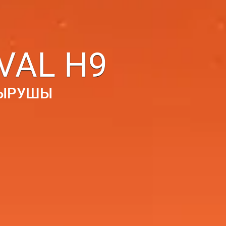
L H9
Ы