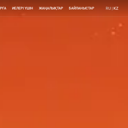
RU
|
KZ
РҒА
ИЕЛЕРІ ҮШІН
ЖАҢАЛЫҚТАР
БАЙЛАНЫСТАР