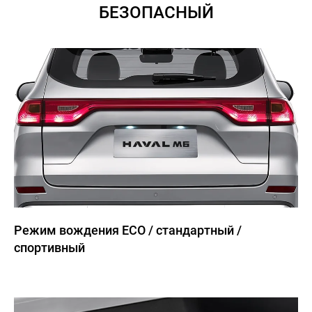
788-88-44
БЕЗОПАСНЫЙ
НОВОСТИ
КОНТАКТЫ
Haval
Aktau
Режим вождения ECO / стандартный /
спортивный