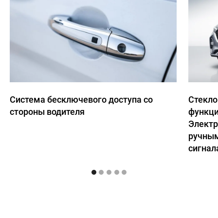
Система бесключевого доступа со
Стекло
стороны водителя
функци
Электр
ручным
сигнал
8 (705)